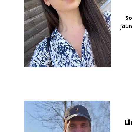
So
jau
Li