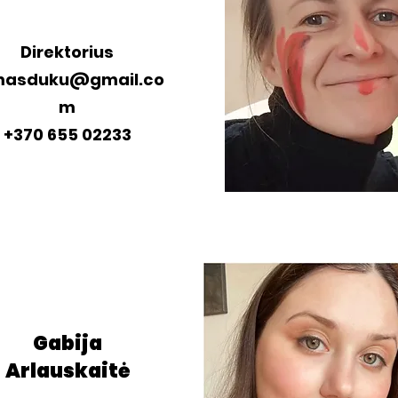
Direktorius
masduku@gmail.co
m
+370 655 02233
Gabija
Arlauskaitė