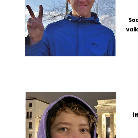
Soc
vai
I