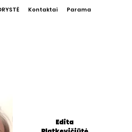
ORYSTĖ
Kontaktai
Parama
Edita
Platkevičiūtė