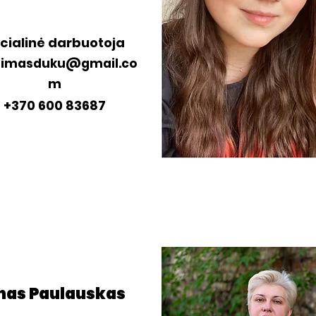
cialinė darbuotoja
nimasduku@gmail.co
m
+370 600 83687
nas Paulauskas