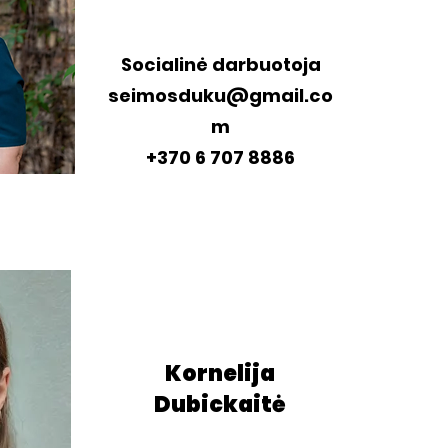
Socialinė darbuotoja
seimosduku@gmail.co
m
+370 6 707 8886
Kornelija
Dubickaitė