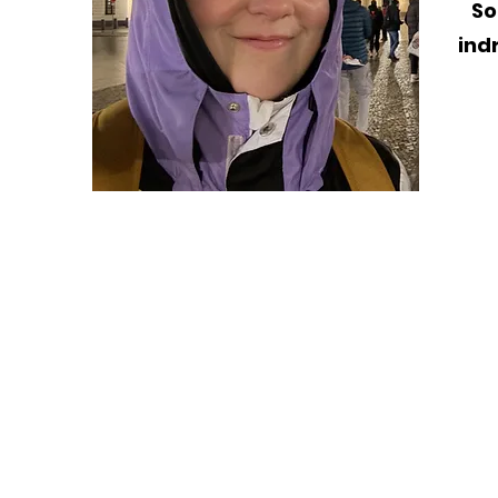
So
ind