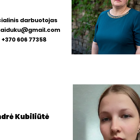
ialinis darbuotojas
kaiduku@gmail.com
+370 606 77358
ndrė Kubiliūtė