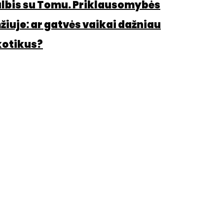
albis su Tomu. Priklausomybės
iuje: ar gatvės vaikai dažniau
kotikus?