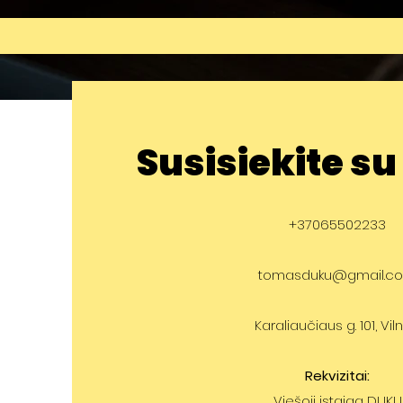
Susisiekite s
+37065502233
tomasduku@gmail.c
Karaliaučiaus g. 101, Vil
Rekvizitai:
Viešoji įstaiga DUKU