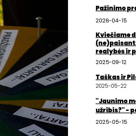
Pažinimo pr
2026-04-15
Kviečiame d
(ne)paisant:
realybės ir 
2025-09-12
Taškas ir Pi
2025-05-22
"Jaunimo mo
užribis?" - p
2025-05-15