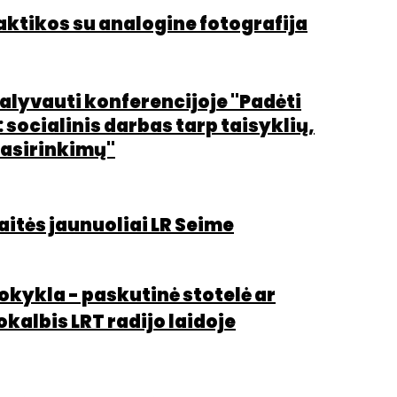
aktikos su analogine fotografija
alyvauti konferencijoje "Padėti
 socialinis darbas tarp taisyklių,
pasirinkimų"
laitės jaunuoliai LR Seime
kykla - paskutinė stotelė ar
okalbis LRT radijo laidoje