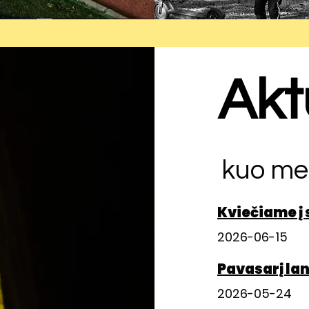
Akt
kuo me
Kviečiame į
2026-06-15
Pavasarį la
2026-05-24