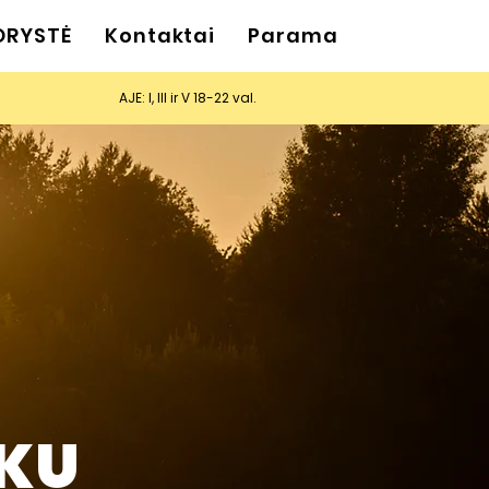
ORYSTĖ
Kontaktai
Parama
AJE: I, III ir V 18-22 val.
UKU