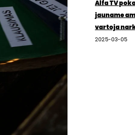
Alfa TV pok
jauname amž
vartoja nar
2025-03-05