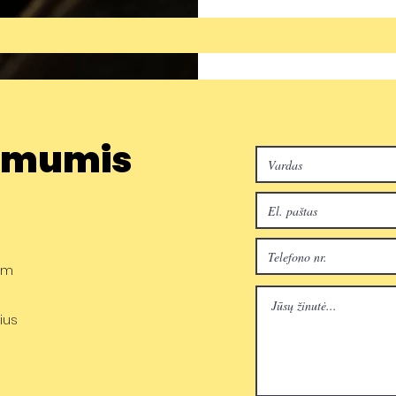
u mumis
om
nius