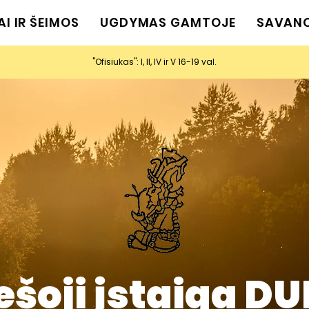
AI IR ŠEIMOS
UGDYMAS GAMTOJE
SAVAN
"Ofisiukas": I, II, IV ir V 16-19 val.
ešoji įstaiga D