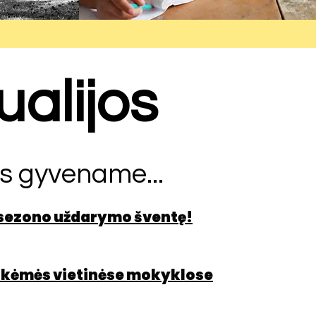
ualijos
s gyvename...
 sezono uždarymo šventę!
nkėmės vietinėse mokyklose